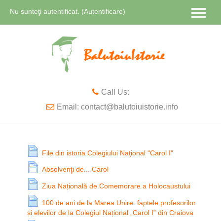
Nu sunteţi autentificat. (
Autentificare
)
Română ‎(ro)‎
Call Us:
Email: contact@balutoiuistorie.info
File din istoria Colegiului Naţional "Carol I"
Absolvenţi de... Carol
Ziua Națională de Comemorare a Holocaustului
100 de ani de la Marea Unire: faptele profesorilor
și elevilor de la Colegiul Național „Carol I” din Craiova