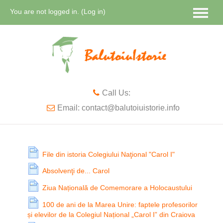
You are not logged in. (
Log in
)
English ‎(en)‎
Call Us:
Email: contact@balutoiuistorie.info
File din istoria Colegiului Naţional "Carol I"
Absolvenţi de... Carol
Ziua Națională de Comemorare a Holocaustului
100 de ani de la Marea Unire: faptele profesorilor
și elevilor de la Colegiul Național „Carol I” din Craiova