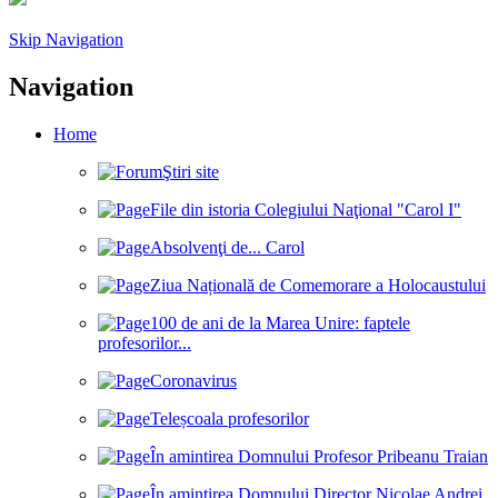
Skip Navigation
Navigation
Home
Ştiri site
File din istoria Colegiului Naţional "Carol I"
Absolvenţi de... Carol
Ziua Națională de Comemorare a Holocaustului
100 de ani de la Marea Unire: faptele
profesorilor...
Coronavirus
Teleșcoala profesorilor
În amintirea Domnului Profesor Pribeanu Traian
În amintirea Domnului Director Nicolae Andrei