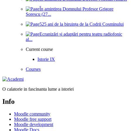
În amintirea Domnului Profesor Grigore
Sorescu (27...
525 ani de la biruința de la Codrii Cosminului
Ecranizări și adaptări pentru teatru radiofonic
al...
Current course
Istorie IX
Courses
O calatorie in fascinanta lume a istoriei
Info
Moodle community
Moodle free support
Moodle development
Moodle Docs