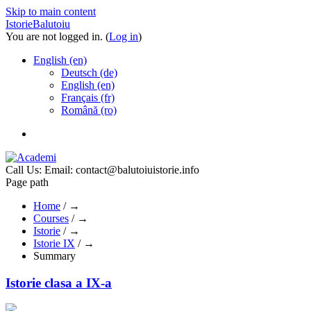
Skip to main content
IstorieBalutoiu
You are not logged in. (
Log in
)
English ‎(en)‎
Deutsch ‎(de)‎
English ‎(en)‎
Français ‎(fr)‎
Română ‎(ro)‎
Call Us:
Email: contact@balutoiuistorie.info
Page path
Home
/
→
Courses
/
→
Istorie
/
→
Istorie IX
/
→
Summary
Istorie clasa a IX-a