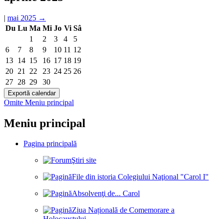
|
mai 2025
→
Du
Lu
Ma
Mi
Jo
Vi
Sâ
1
2
3
4
5
6
7
8
9
10
11
12
13
14
15
16
17
18
19
20
21
22
23
24
25
26
27
28
29
30
Omite Meniu principal
Meniu principal
Pagina principală
Ştiri site
File din istoria Colegiului Naţional "Carol I"
Absolvenţi de... Carol
Ziua Națională de Comemorare a
Holocaustului