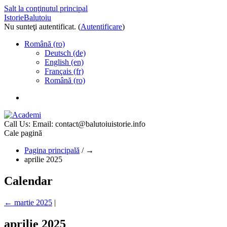
Salt la conţinutul principal
IstorieBalutoiu
Nu sunteţi autentificat. (
Autentificare
)
Română ‎(ro)‎
Deutsch ‎(de)‎
English ‎(en)‎
Français ‎(fr)‎
Română ‎(ro)‎
Call Us:
Email: contact@balutoiuistorie.info
Cale pagină
Pagina principală
/
→
aprilie 2025
Calendar
←
martie 2025
|
aprilie 2025