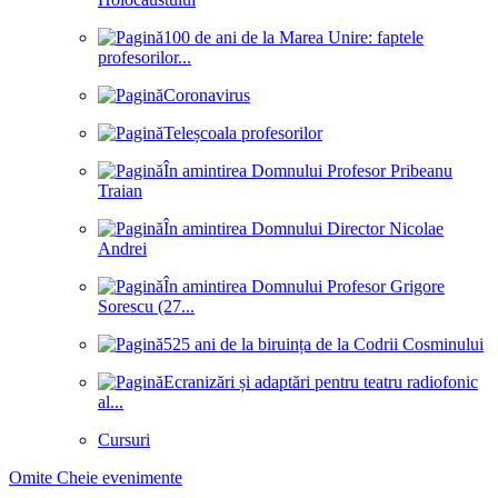
100 de ani de la Marea Unire: faptele
profesorilor...
Coronavirus
Teleșcoala profesorilor
În amintirea Domnului Profesor Pribeanu
Traian
În amintirea Domnului Director Nicolae
Andrei
În amintirea Domnului Profesor Grigore
Sorescu (27...
525 ani de la biruința de la Codrii Cosminului
Ecranizări și adaptări pentru teatru radiofonic
al...
Cursuri
Omite Cheie evenimente