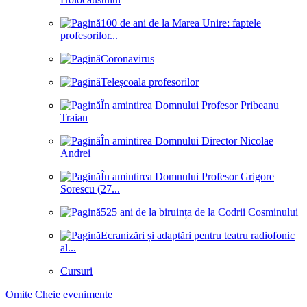
100 de ani de la Marea Unire: faptele
profesorilor...
Coronavirus
Teleșcoala profesorilor
În amintirea Domnului Profesor Pribeanu
Traian
În amintirea Domnului Director Nicolae
Andrei
În amintirea Domnului Profesor Grigore
Sorescu (27...
525 ani de la biruința de la Codrii Cosminului
Ecranizări și adaptări pentru teatru radiofonic
al...
Cursuri
Omite Cheie evenimente