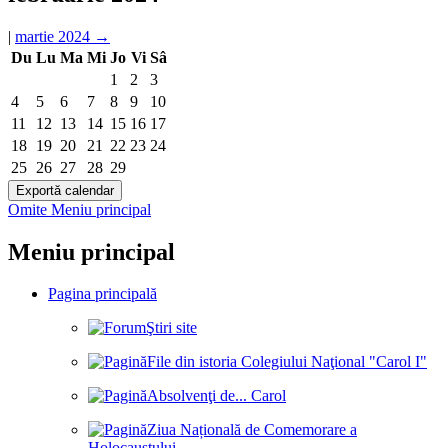
|
martie 2024
→
Du
Lu
Ma
Mi
Jo
Vi
Sâ
1
2
3
4
5
6
7
8
9
10
11
12
13
14
15
16
17
18
19
20
21
22
23
24
25
26
27
28
29
Omite Meniu principal
Meniu principal
Pagina principală
Ştiri site
File din istoria Colegiului Naţional "Carol I"
Absolvenţi de... Carol
Ziua Națională de Comemorare a
Holocaustului