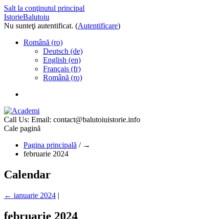
Salt la conţinutul principal
IstorieBalutoiu
Nu sunteţi autentificat. (
Autentificare
)
Română ‎(ro)‎
Deutsch ‎(de)‎
English ‎(en)‎
Français ‎(fr)‎
Română ‎(ro)‎
Call Us:
Email: contact@balutoiuistorie.info
Cale pagină
Pagina principală
/
→
februarie 2024
Calendar
←
ianuarie 2024
|
februarie 2024