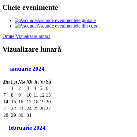
Cheie evenimente
Ascunde evenimentele globale
Ascunde evenimentele din curs
Omite Vizualizare lunară
Vizualizare lunară
ianuarie 2024
Du
Lu
Ma
Mi
Jo
Vi
Sâ
1
2
3
4
5
6
7
8
9
10
11
12
13
14
15
16
17
18
19
20
21
22
23
24
25
26
27
28
29
30
31
februarie 2024